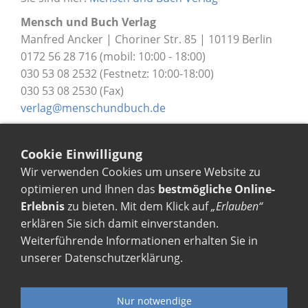
Mensch und Buch Verlag
Manfred Ancker | Choriner Str. 85 | 10119 Berlin
0172 56 28 716 (mobil: 10:00 - 18:00)
030 53 08 2532 (Festnetz: 10:00-18:00)
030 53 08 2530 (Fax)
verlag@menschundbuch.de
Buchbestellung
Cookie Einwilligung
buecher@menschundbuch.de
Wir verwenden Cookies um unsere Website zu
optimieren und Ihnen das
bestmögliche Online-
Rezensionen
Erlebnis
zu bieten. Mit dem Klick auf
„Erlauben“
presse@menschundbuch.de
erklären Sie sich damit einverstanden.
Weiterführende Informationen erhalten Sie in
unserer
Datenschutzerklärung
.
Kontakt
Impressum
Widerrufsbelehrung
Haftungsausschluss | ...
links
AGB
Nur notwendige
Datenschutz